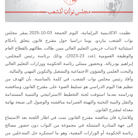
نظمت الاكاديمية البرلمانية، اليوم الجمعة 03-10-2025 بمقر مجلس
نواب الشعب بباردو، يوما دراسيا حول مقترح قانون يتعلق بأحكام
استثنائية لانتداب خريجي التعليم العالي ممن طالت بطالتهم بالقطاع العام
والوظيفة العمومية (عدد 23-2023)، وذلك برئاسة رئيس المجلس،
إبراهيم بودربالة، وبحضور ممثلي رئاسة الحكومة ووزارات التعليم العالي
والبحث العلمي والشؤون الاجتماعية والتشغيل والتكوين المهني والمالية.
وأفاد رئيس مجلس نواب الشعب، في كلمة بالمناسبة، بأن الهدف من
تنظيم هذا اليوم الدراسي هو تسليط الضوء على مقترح القانون ومناقشته
ودراسته بعدما استوفت لجنة التخطيط الاستراتيجي والتنمية المستدامة
والنقل والبنية التحتية والتهيئة العمرانية مناقشته والوصول الى صيغة نهائية
معدلة لمقترح القانون.
وللاشارة فان مناقشة مقترح القانون تمت في اطار اللجنة بعد الاستماع
الى جهة المبادرة المتمثلة في مجموعة من النواب دون حضور مصالح
رئاسة الحكومة أو الوزارات المعنية، وهو ما استنكره جل المتدخلين من