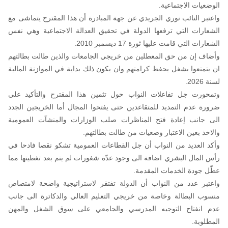
الوضعيات الاجتماعية.
واعتبر النائب نوري الجريدي عن جهة المبادرة أن هذا المقترح يتماشى مع
الشعارات التي ترفعها الدولة في تحقيق العدالة الاجتماعية وهي نفس
الشعارات التي قامت عليها ثورة 17 ديسمبر 2010.
وأضاف إن من حق المعطلين من خريجي الجامعات والذين طالت بطالتهم
ان يتمتعوا بشغل يحفظ كرامتهم وان يكون ذلك بداية في الموازنة المالية
لسنة 2026.
وتمحورت جل تفاعلات النواب حول تثمين هذا المقترح والتأكيد على
ضرورة عدم التمديد للمتقاعدين حتى يفتحوا المجال أما الخريجين الجدد
الى جانب إعادة فتح المناظرات صلب الوزارات والمنشآت العمومية
والاخذ بعين الاعتبار وضعيات من طالت بطالتهم.
وأكد العديد من النواب أن جل القطاعات العمومية تشكو نقصا فادحا في
رأس المال البشري اضافة الى وجود عدّة شغورات لم يتم بعد تغطيتها مما
عطّل جودة الخدمات المقدمة.
واعتبر عدد من النواب أن الدولة تفتقر لاستراتيجية واضحة لامتصاص
منسوب البطالة وخاصة من خريجي التعليم العالي والدكاترة الى جانب
عدم انفتاح التوجيه المدرسي والجامعي على سوق الشغل والمهن
المطلوبة.