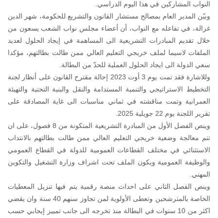
النواب المشاركين في هذا اليوم الدراسي.
وبيّن المدير العام بمصالح مستشار القانون والتشريع للحكومة، شهر الدين
غزالة، في تفاعله مع النواب، أن أعضاء مجلس نواب الشعب يسعون من
خلال تقديم المبادرات التشريعية الى المساهمة في إيجاد الحلول لعديد
الملفات لاسيما لملف خريجي التعليم العالي ممن طالت بطالتهم، مؤكدا
سعي الدولة الى ايجاد الحلول العملية للحدّ من البطالة.
وللاشارة فقد تمت يوم 3 أوت 2023 إحالة مقترح القانون على أنظار لجنة
التخطيط الاستراتيجي والتنمية المستدامة والنقل والبنية التحتية والتهيئة
العمرانية وتمت مناقشته في ثماني مناسبات الى غاية المصادقة على
تقرير اللجنة يوم 22 جويلية 2025.
وينص الفصل الأول من المبادرة التشريعية المتكونة من 8 فصول، على ان
تتم معالجة وضعية خريجي التعليم العالي ممن طالت بطالتهم بالانتداب
الاستثنائي في مختلف القطاعات العمومية للدولة في القطاع العمومي
والوظيفة العمومية ويكون الملف تحت اشراف وزارة التشغيل والتكوين
المهني.
وينص الفصل الثاني على احداث منصة رقمية يتم فيها تنزيل المعطيات
الخاصة بالمترشحين وتعطى الأولوية لمن تجاوز سنهم 40 سنة وان يقضي
اكثر من 10 سنوات في البطالة منذ تخرجه الى جانب تمييز إيجابي حسب