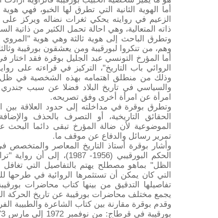
أما الهوية الثانية التي تطرق لها الخبو، فهي هوي
الزعيم في روايته يحكي ثغرات نضاله ويركز على 
ذاته المتعالية، وهي احالة تحمل الكثير من ذاتية السر
وتطرق الباحث إلى هوية ثالثة وهي هوية "المروي ل
وهم، من تنكروا لبورقيبة ومن يعشقون بورقيبة وثالث
أما المؤرخ التونسي عبد الجليل بوقرة فقد اختار ف
الروائي باب التاريخ"، التركيز في قراءته على رو
وذلك من منطلق اهتمامه بهذه الشخصية في ظل قل
والسياسي في تاريخ البلاد فضلا عن سبب جندري ي
امرأة عن امرأة أخرى وفق تصريحه.
وتطرق بوقرة في مداخلته إلى حدود العلاقة بين الأ
الحقائق التاريخية، أو التصرف بالحذف والإضا
الموضوعية لأن ضالة المؤرخ تبقى دائما البحث ع
تمرير رسائل والدفاع عن موقف ما.
وأشار بوقرة أستاذ التاريخ المعاصر والمتخصص في
الحكم البورقيبي (1956- 987
الظل" بماهو مصطلح يهتم بالتفاصيل التي تغافل 
التي كان يمكن أن تستثمرها الروائية في طرحها ل
تفاصيلها التدقيق من بينها كتاب محاضرات بورقيب
يجمع مختلف محاضرات بورقيبة عن تاريخ الحركة الو
وقدم بوقرة مقارنة بين كتاب الشاعرة والطبيبة الف