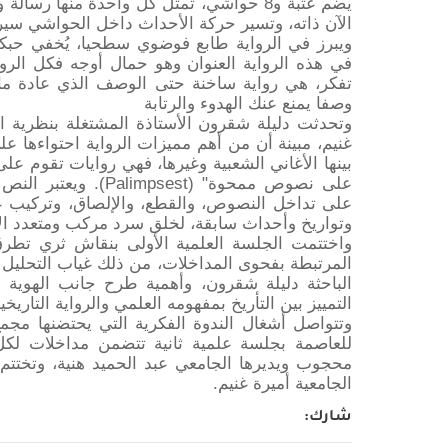
يضم عتبة و8 حواشي، تمثل كل واحدة منها رس
الآن ذاته، وتسير حركة الأحداث داخل الحواشي سيرا 
ويبرز في الرواية طابع فوضوي سطحيا، يُخفي حبكة 
في هذه الرواية العنوان وهو حمال أوجه فكل الروا
تفكر، هي رواية ساخنة حتى الوصف الذي عادة ما 
وصفا يمنع عنك الهدوء والرتابة
وتحدثت دليلة شقرون الأستاذة المشتغلة بنظرية
غنيم، مبينة أن من أهم مميزات الرواية احتواءها عل
بينها الأغاني الشعبية وغيرها، فهي روايات تقوم على
على نصوص ممحوة" (mpsest
على تداخل النصوص، والقطع، والإلصاق، وتركيب 
وتواريخ وأحداث سابقة، لخلق سرد مركب ومتعدد ا
واختتمت الجلسة العلمية الأولى بنقاش ثري تطر
المرتبطة بفحوى المداخلات، من ذلك غياب التحليل 
الباحثة دليلة شقرون، وأهمية طرح جانب الهوية 
التمييز بين التأريخ بمفهومه العلمي والرواية التاري
وتتواصل أشغال الندوة الفكرية التي يحتضنها مجم
للعاصمة بجلسة علمية ثانية تتضمن مداخلات لك
محجوب ويديرها الجامعي عبد الحميد هنية، وتختتم ب
الجامعية أميرة غنيم.
شارك
: