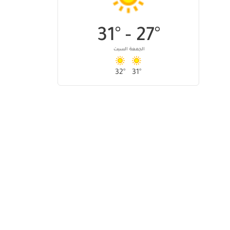
31
°
27
° -
الجمعة
السبت
32
°
31
°