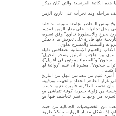
 هذه الكاتبة الفرنسية والتي كان يمكن
لف مراحله وقد تجرأت على تاريخ الزمن
اريخ تونس المعاصر بجامعة منوبة، مداخلته
 بقي محل تجاذبات على مدار الزمن فقديما
ريخ يجرح والأسطورة تداوي" وفق تعبيره،
ريخية لأنها قادرة على تعويض ما لا يمكن
الرواية والسينما والمسرح يداوي".
 الآداب والعلوم الإنسانية بصفاقس دليلة
نسوي بين هاجس التوثيق وسحر التخييل"
تراب سخون" و"العظماء يموتون في أفريل")،
 "تراب سخون"، معتبرة أن غنيم "روائية لها
 كتبت".
 أميرة غنيم من مضامين تنهل من التاريخ
 غرار الطاهر الحداد والحبيب بورقيبة،
 وأن تحفظ الذاكرة، فأميرة غنيم، حسب
لتونسية من زاوية جندرية كونية تتماشى مع
 تسربه من وجهات نظر تتعاطف فيها مع
ن لعدد من الخصوصيات الجمالية من حيث
ام، إذ تشكل معمار الرواية، تشكلا طريفا