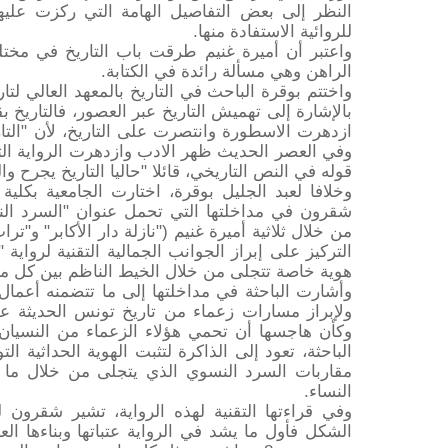
النظر إلى بعض التفاصيل الهامة التي ركزت عليها
للروائية الاستفادة منها.
واعتبر أن أميرة غنيم طرقت باب التاريخ في مخت
الراهن وهي مسألة رائدة في الكتابة.
واختتم بوقرة الباحث في التاريخ بالمعهد العالي لت
بالإشارة إلى تهميش التاريخ عبر العصور، فالتاريخ
ازدهرت الاسطورة وانتصرت على التاريخ، لأن "التا
وفي العصر الحديث ظهر الادب وازدهرت الرواية التا
قوله في النص التاريخي، قائلا "حاليا التاريخ يجرح و
وخلافا لعبد الجليل بوقرة، اختارت الجامعية بكلية
شقرون في مداخلتها التي تحمل عنوان "السرد ال
من خلال ثلاثية أميرة غنيم ("نازلة دار الأكابر" و"
التركيز على إبراز الجوانب الجمالية التقنية لرواية
هوية خاصة تتجلى من خلال الخيط الناظم بين كل ما
وأشارت الباحثة في مداخلتها إلى ما تتضمنه أعمال
ولإبراز مسارات زعماء من تاريخ تونس الحديثة على
وكأن هاجسها أن تحمي هؤلاء الزعماء من النسيان
الباحثة، تعود إلى الذاكرة لتثبت الهوية الحداثية ا
مقاربات السرد النسوي الذي يتجلى من خلال ما
النساء.
وفي قراءتها التقنية لهذه الرواية، تشير شقرو
الشكل فأول ما يشد في الرواية عتباتها وبناءها الع