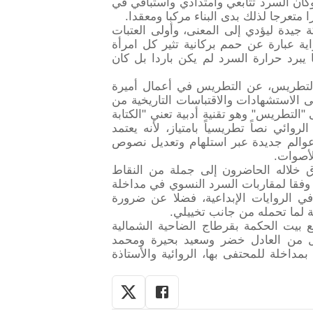
الة وكأن السرد تتابعي وامتدادي واستباقي في
متعرجا لذلك بدى البناء مركبا ومعقدا.
جيدة ليؤدي إلى المعنى، وأولى العتبات
ية عبارة عن حمم بركانية تثير كل امرأة
يبرد حرارة السرد لم يكن باردا بل كان
 التطريس، عن التطريس في أعمال أميرة
ى الاستشهادات والاقتباسات التاريخية من
 "التطريس" وهو تقنية أدبية تعني "الكتابة
Pali). ويعتبر النص الروائي نصاً تطريسياً بامتياز، لأنه يعتمد
عوالم جديدة عبر استلهام وتعديل نصوص
لأصوات.
ق خلاله الحاضرون إلى جملة من النقاط
وفقا لمقاربات السرد النسوي في مداخلة
في الروايات الإبداعية، فضلا عن ضرورة
خية لما تحمله من جانب تخييلي.
ع بيت الحكمة بقرطاج الضاحية الشمالية
ل من العادل خضر وسعيد بحيرة ومحمد
مداخلة للمحتفى بها، الروائية والأستاذة