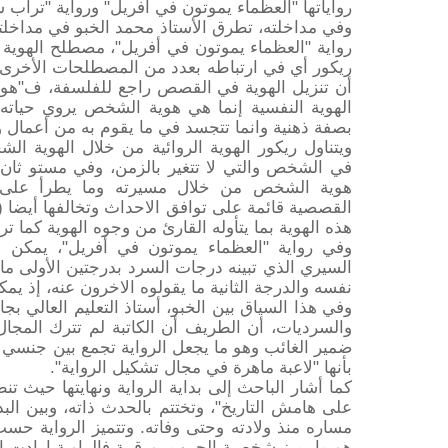
رواياتها "العظماء يموتون في أفريل" ورواية "تراب 
وفي مداخلته، تطرق الأستاذ محمد الخبو في مداخلت
رواية "العظماء يموتون في أفريل"، مصطلح الهوية
ريكور أي في ارتباطه بعدد من المصطلحات الأخرى م
أن تنزيل الهوية في القصص راجع للفلسفة، ف"هو
الهوية النفسية إنما هي هوية الشخص يروي حياته 
بصفة ذهنية وانما تتجسد في ما يقوم به من أعمال و
ويتناول ريكور الهوية الروائية من خلال الهوية ال
في الشخص والتي لا تتغير بالزمن، وفي مستو ثان به
هوية الشخص من خلال مسيرته وما يطرأ على ال
القصصية قائمة على توافق الاحداث وتخالفها أيضا (ا
هذه الهوية بما يتأوله القارئ من وجوه الهوية كما تر
وفي رواية "العظماء يموتون في أفريل"، يمكن ا
السيري الذي تبينه درجات السرد بدرجتين الأولى ما
نفسه والدرجة الثانية ما يقولوه الاخرون عنه، إذ يمكن
وفي هذا السياق بين الخبو، أستاذ التعليم العالي 
والسرديات، أن الطريف أن الكاتبة لم تترك المجال
ضمير الغائب وهو ما يجعل الرواية تجمع بين جنسي ال
بأنها "لاعبة ماهرة في مجال تشكيل الرواية".
كما أشار الباحث إلى بداية الرواية ونهايتها حيث ت
على هامش التاريخ"، وتختتم بالحدث ذاته، وبين البد
مساره منذ ولادته وحتى وفاته. وتتميز الرواية حسب
هو ما يميز شخصية الحبيب بورقيبة فالراوية ارادت