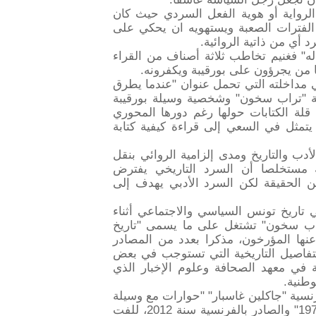
ة الرواية أو هوية الفعل السردي حيث كان
الفترات الصعبة ويستهويه ان يحكي على
د أي من ذاتية الروائية.
ه" فغنيم تخاطب ثلاثة أصناف من القراء
ا من يجرؤون على بورقيبة ويكفرونه.
ي مداخلته التي تحمل عنوان "عندما يطرق
اية "تراب سخون" وشخصية وسيلة بورقيبة
ة الكتابات حولها رغم دورها المحوري
تمثل في السعي إلى قراءة كيفية كتابة
دب والتاريخ ومدى إلزامية الروائي بنقل
فة مستخلصا أن السرد التاريخي يفترض
ن الحقيقة لكن السرد الأدبي يهدف إلى
 تاريخ تونس السياسي والاجتماعي أثناء
1)، إلى أن رواية "تراب سخون" تشتغل على ما يسمى "تاريخ
عنها المؤرخون، مذكرا بعدد من المصادر
لتفاصيل التاريخية التي تستوجب في بعض
ة في معهد الصحافة وعلوم الإخبار الذي
طنية.
رنسية "جاكلين غاسبار" "حوارات مع وسيلة
بورقيبة في قرطاج: من نوفمبر 1972 إلى مارس 1973" والصادر بالفرنسية سنة 2012، للفت