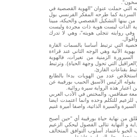
سخون".
ه التي حملت عنوان "الهوية القصصية في
 السردية كما طرحه المفكر الفرنسي بول
ن بينها التشكيل القصصي والحبكة، مبينا
ية الذات ليست هوية ذات مجردة وليست
وفي روايته تتجلى هويته"، وهي لا تدرك
أقوال.
شخصية التي ترتبط أساسا بالسمات القارة
وية الآنية وهي الوجه الثاني عند قراءة
سيرورة الزمنية من تغيرات، فالهوية
لعراقيل التي تحول وجهة الحياة). وترتبط
تبط بقناعات القارئ.
ستخلاص عدد من الهويات بدءا بالطابع
 يقوله الرئيس الأسبق الحبيب بورقيبة عن
 اعتبار هذه الرواية سيرة روائية.
بجامعة صفاقس، والمختص في الأدب العربي
 للزعيم للتكلم وحده وانما اعتمدت ايضا
سيرة والسيرة الذاتية، واصفا أميرة غنيم
نطلق من نهاية حياة بورقيبة أي "حين أصبح
اية و النهاية تتالى الفصول ليحكي الزعيم
 الخبو باعتماد أسلوب التوافق المتخالف
 ان تجعل رجل السياسة عاشقا.