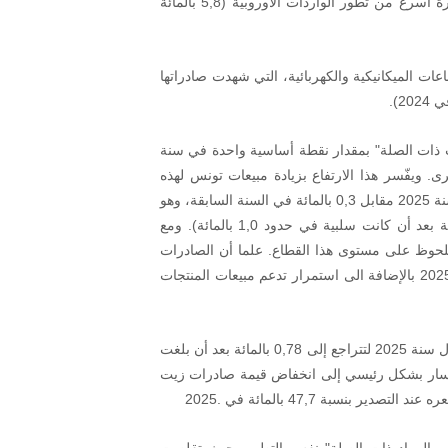
بالمائة مقابل تراجع 0,9 بالمائة في السنة السابقة) ، أي بوتيرة أسرع من تطور الواردات الاوروبية (5,8 بالمائة
اعات الميكانيكية والكهربائية، التي شهدت صادراتها
ات ذات الصلة" بمقدار نقطة أساسية واحدة في سنة
 0,12 بالمائة بين سنة وأخرى. ويفّسر هذا الارتفاع بزيادة مبيعات تونس لهذه
المنتجات بالأورو نحو الاتحاد الأوروبي بنسبة 15,4 بالمائة في سنة 2025 مقابل 0,3 بالمائة في السنة السابقة، وهو
ما يفوق نمو الواردات الأوروبية من هذه المنتجات (7,0 بالمائة بعد أن كانت سلبية في حدود 1,0 بالمائة). ومع
 ملحوظ على مستوى هذا القطاع. علما أن الصادرات
الاجمالية لفرع المناجم والفسفاط ومشتقاته شهدت في سنة 2025 بالإضافة الى استمرار تدعم مبيعات المنتجات
وفي المقابل، انخفضت حصة "المواد الاساسيّة" بشكل حاد خلال سنة 2025 لتتراجع إلى 0,78 بالمائة بعد أن بلغت
لمائة في سنة 2024 ويعزى هذا المسار بشكل رئيسي إلى انخفاض قيمة صادرات زيت