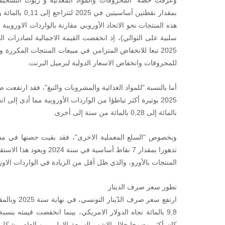
وعرفت حصة "المحروقات والمواد المعدنية و زيوت التشحيم
بمقدار نقطتين أ
2025 تبعا للانخفاض المتزامن في مبيعات المنتجات المكررة
للمحروقات وانخفاض الاسعار الدولية لبرميل البرنت.
أما بالنسبة "للمواد الغذائية والمشروبات والتبغ"، فقد ارتفعت 
بالمائة إلى 0,28 بالمائة من سنة إلى أخرى.
تدهورا بمقدار 7 نقاط أساسية في سنة 2024 ويعود هذا الاستقرار إلى الانتعاش الطفيف في مبيعات هذه
المنتجات بالأورو، والذي ظل أقل من الزيادة في الواردات الاور
تطور سعر صرف الدينار
كان أكثر وضوحا خلال الاشهر السبعة الاولى من العام، بشكل 