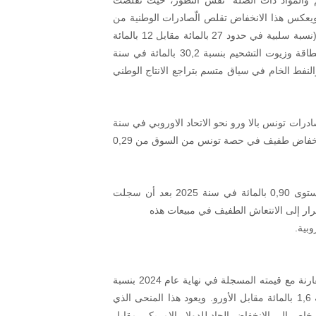
 والمواد ذات الصلة" نفس التطور، حيث تقلصت
ساسيتين في 2025 لتتراجع إلى 0,11 بالمائة ويعكس هذا الانخفاض تقلص الّصادرات الوطنية من
هذه المنتجات نحو الاتحاد الأوروبي مقارنة بالواردات الاوروبية (نسبة سلبية في حدود 27 بالمائة مقابل 12 بالمائة
سلبية على التوالي)، إذ انخفضت القيمة الاجمالية لصادرات الطاقة وزيوت التشحيم بنسبة 30,2 بالمائة في سنة
 والنفط الخام في سياق متسم بتراجع الانتاج الوطني
صادرات تونس بالا ورو نحو الاتحاد الاوروبي في سنة
2025 بوتيرة أكثر تباطؤا من الواردات الأوروبية مما أدى إلى انخفاض طفيف في حصة تونس من السوق من 0,29
وبخصوص "السلع المعملية الاخرى"، فقد بقيت حصتها في مستوى 0,90 بالمائة في سنة 2025 بعد أن سجلت
وبية.
ارتفع سعر صرف الدّينار التونسي، في نهاية سنة 2025 وبالمقارنة مع قيمته المسجلة في نهاية عام 2024 بنسبة
9,8 بالمائة تجاه الدولار الامريكي، بينما انخفضت قيمته بنسبة 1,6 بالمائة مقابل الأورو. ويعود هذا المنحى الذي
خاص إلى الانخفاض الحاد للدولار الامريكي مقابل