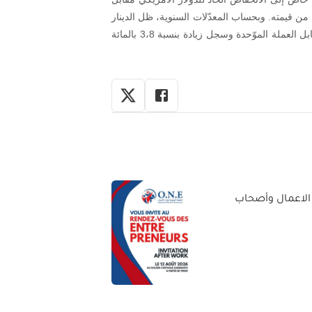
 الصرف الدولية، حيث فقد أكثر من 12 بالمائة من قيمته. وبحساب المعدّلات السنوية، ظل الدينار
خلال عام 2025 وبالمقارنة مع العام السابق مستقرا تقريبا مقابل العملة الموّحدة وسجل زيادة بنسبة 3،8 بالمائة
 الاعمال وأصحاب