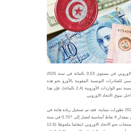
استقرت الحصّة من السوق للصادرات التونسية نحو الاتحاد الاوروبي في مستوى 0,53 بالمائة في سنة 2025
سبي للصادرات التونسية المقومة بالأورو نحو هذه
المنطقة، حيث فاقت نسبة نموها (2,8 بالمائة) بشكل طفيف نسبة نمو الواردات الأوروبية (2,4 بالمائة)، فإن هذا
خل سوق الاتحاد الاوروبي.
ويبرز تحليل الحصص السوقية للصادرات التونسية خلال سنة 2025 تطورات متباينة. فقد تم تسجيل زيادة هامة في
مجموعة "آلات ومعدات النقل"، حيث تعّززت حصتها في السوق بمقدار 4 نقاط أساسية لتصل إلى ?0,70 في سنة
2025 وقد سجلت مبيعات تونس بالأورو لهذه المجموعة من المنتجات نحو الاتحاد الاوروبي انتعاشا ملحوظا (12,6