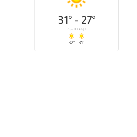
31
°
27
° -
الجمعة
السبت
32
°
31
°